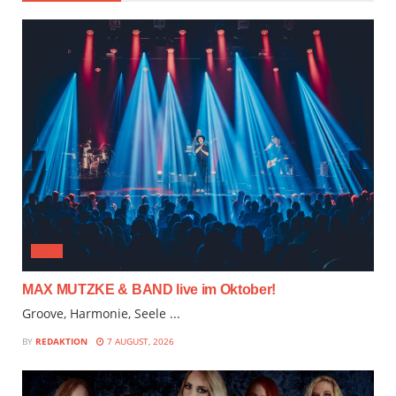
JAZZ
MAX MUTZKE & BAND live im Oktober!
Groove, Harmonie, Seele ...
BY
REDAKTION
7 AUGUST, 2026