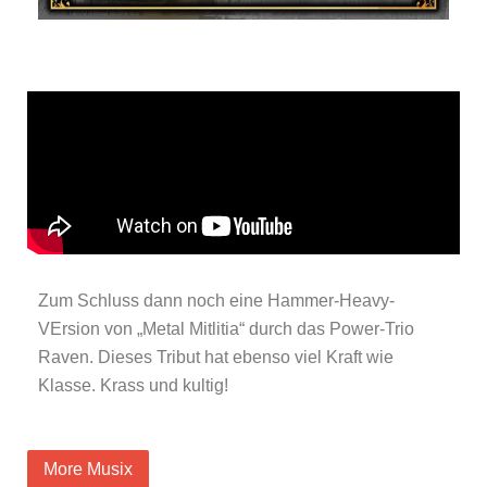
Zum Schluss dann noch eine Hammer-Heavy-
VErsion von „Metal Mitlitia“ durch das Power-Trio
Raven. Dieses Tribut hat ebenso viel Kraft wie
Klasse. Krass und kultig!
More Musix