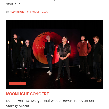
stolz auf...
BY
REDAKTION
4 AUGUST, 2026
CLASSICAL
MOONLIGHT CONCERT
Da hat Herr Schweiger mal wieder etwas Tolles an den
Start gebracht.