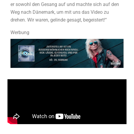
er sowohl den Gesang auf und machte sich auf den
Weg nach Dänemark, um mit uns das Video zu
drehen. Wir waren, gelinde gesagt, begeistert!“
Werbung