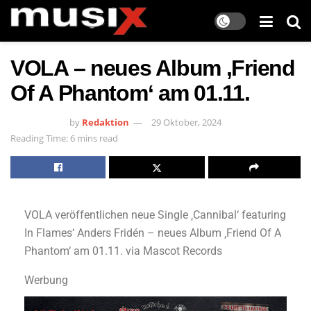
VOLA – neues Album ‚Friend
Of A Phantom‘ am 01.11.
by
Redaktion
29 Oktober, 2024
Reading Time: 6 mins read
VOLA veröffentlichen neue Single ‚Cannibal‘ featuring
In Flames‘ Anders Fridén – neues Album ‚Friend Of A
Phantom‘ am 01.11. via Mascot Records
Werbung