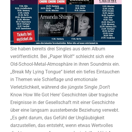
Sie haben bereits drei Singles aus dem Album
veröffentlicht. Bei „Paper Wolf“ schleicht sich eine
Old-School-Metal-Atmosphäre in ihren Soundmix ein.
„Break My Lying Tongue“ bietet ein tiefes Eintauchen
in Themen wie Schieflage und emotionale
Verletzlichkeit, während die jüngste Single ‚Don’t
Know How We Got Here‘ Geschichten über tragische
Ereignisse in der Gesellschaft mit einer Geschichte
über eine langsam aussterbende Beziehung verwebt.
„Es geht darum, das Gefühl der Ungläubigkeit
darzustellen, das entsteht, wenn etwas Wertvolles