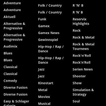
Adventure
Folk / Country
R 'n' B
Adventure
Folk / Country
R ‘n’ B
Aktuell
Funk
Reservix
Alternative &
Highlights
Gamex
Progressive
Rock
Gamex News
Alternative &
Rock & Metal
Progressive
Gewinnspiel
Rock & Metal
Audimix
Hip-Hop / Rap /
Tournews
Dance
Blues
Rock'n'Roll
Hip-Hop / Rap /
Blues
Dance
Rock’n’Roll
Classical
Jazz
Serien News
Classical
Jazz
Shooter
Comedy
Kinostart
Show
Diverse Fusion
Metal
Simulation &
Diverse Fusion
Strategy
Moviex
Easy & Schlager
Soul
Musical
Galaxie