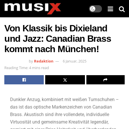
Von Klassik bis Dixieland
und Jazz: Canadian Brass
kommt nach München!
by
Redaktion
6 Januar, 2025
Reading Time: 4 mins read
Dunkler Anzug, kombiniert mit weißen Turnschuhen –
das ist das optische Markenzeichen von Canadian
Brass. Akustisch sind ihre vollendete, individuelle
Virtuosität und gemeinsame Kreativität legendär,