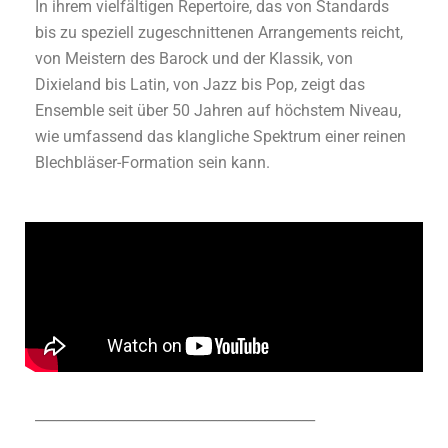
In ihrem vielfältigen Repertoire, das von Standards
bis zu speziell zugeschnittenen Arrangements reicht,
von Meistern des Barock und der Klassik, von
Dixieland bis Latin, von Jazz bis Pop, zeigt das
Ensemble seit über 50 Jahren auf höchstem Niveau,
wie umfassend das klangliche Spektrum einer reinen
Blechbläser-Formation sein kann.
________________________________________