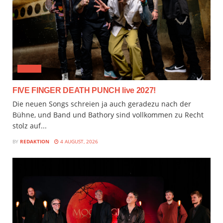
MUSIX
FIVE FINGER DEATH PUNCH live 2027!
Die neuen Songs schreien ja auch geradezu nach der
Bühne, und Band und Bathory sind vollkommen zu Recht
stolz auf...
BY
REDAKTION
4 AUGUST, 2026