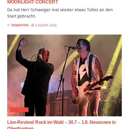
MOONLIGHT CONCERT
Da hat Herr Schweiger mal wieder etwas Tolles an den
Start gebracht.
BY
REDAKTION
4 AUGUST, 2026
FESTIVAL
Live-Review! Rock im Wald – 30.7 – 1.8. Neuensee in
Oberfranken