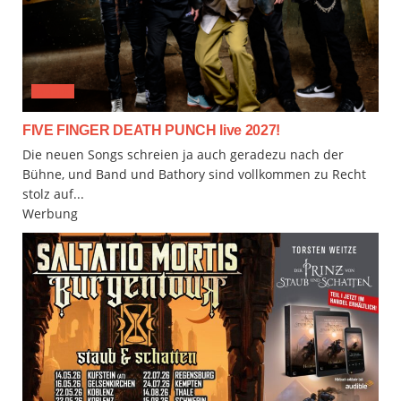
MUSIX
FIVE FINGER DEATH PUNCH live 2027!
Die neuen Songs schreien ja auch geradezu nach der
Bühne, und Band und Bathory sind vollkommen zu Recht
stolz auf...
Werbung