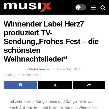
Winnender Label Herz7
produziert TV-
Sendung„Frohes Fest – die
schönsten
Weihnachtslieder“
by
Redaktion
13 Dezember, 2024
Reading Time: 5 mins read
mit zehn seiner Sängerinnen und Sänger, viele auch
durch Auftritte im Land bekannt, hat das Winnender