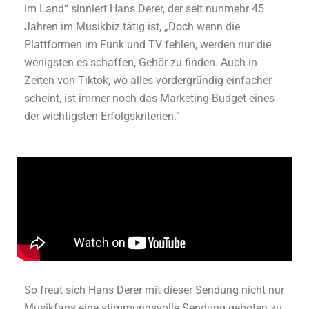
im Land“ sinniert Hans Derer, der seit nunmehr 45
Jahren im Musikbiz tätig ist, „Doch wenn die
Plattformen im Funk und TV fehlen, werden nur die
wenigsten es schaffen, Gehör zu finden. Auch in
Zeiten von Tiktok, wo alles vordergründig einfacher
scheint, ist immer noch das Marketing-Budget eines
der wichtigsten Erfolgskriterien.“
So freut sich Hans Derer mit dieser Sendung nicht nur
Musikfans eine stimmungsvolle Sendung geboten zu