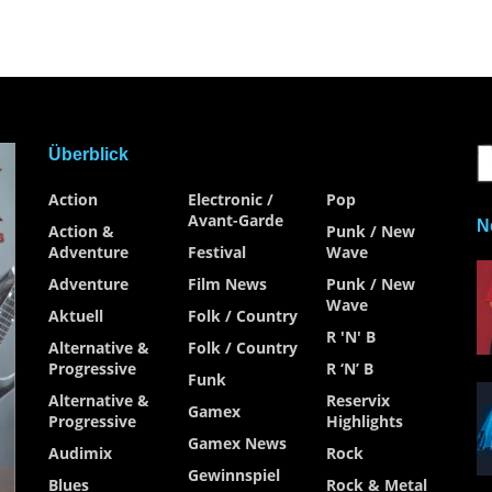
Überblick
Action
Electronic /
Pop
Avant-Garde
N
Action &
Punk / New
Adventure
Festival
Wave
Adventure
Film News
Punk / New
Wave
Aktuell
Folk / Country
R 'n' B
Alternative &
Folk / Country
Progressive
R ‘n’ B
Funk
Alternative &
Reservix
Gamex
Progressive
Highlights
Gamex News
Audimix
Rock
Gewinnspiel
Blues
Rock & Metal