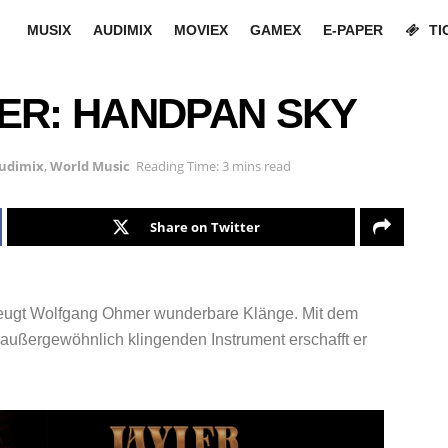
MUSIX
AUDIMIX
MOVIEX
GAMEX
E-PAPER
TI
R: HANDPAN SKY
udimix
,
World Music
Reading Time: 3 mins read
Share on Twitter
eugt Wolfgang Ohmer wunderbare Klänge. Mit dem
ßergewöhnlich klingenden Instrument erschafft er