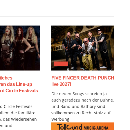
MUSIX
itches
FIVE FINGER DEATH PUNCH
ren das Line-up
live 2027!
rd Circle Festivals
Die neuen Songs schreien ja
auch geradezu nach der Bühne,
 Circle Festivals
und Band und Bathory sind
allem die familiäre
vollkommen zu Recht stolz auf...
, das Wiedersehen
Werbung
en und