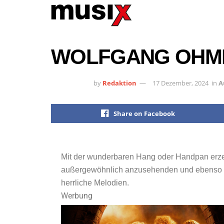
WOLFGANG OHME
by
Redaktion
17 Dezember, 2024
in
A
Share on Facebook
Mit der wunderbaren Hang oder Handpan erz
außergewöhnlich anzusehenden und ebenso au
herrliche Melodien.
Werbung