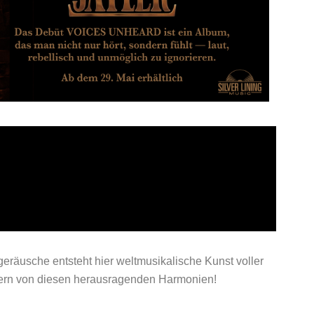
eräusche entsteht hier weltmusikalische Kunst voller
ubern von diesen herausragenden Harmonien!