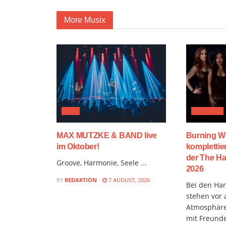
More Musix
JAZZ
FESTIVAL
MAX MUTZKE & BAND live
Burning W
im Oktober!
komplettie
der The Ha
Groove, Harmonie, Seele ...
2026
BY
REDAKTION
7 AUGUST, 2026
Bei den Hard
stehen vor 
Atmosphäre
mit Freund