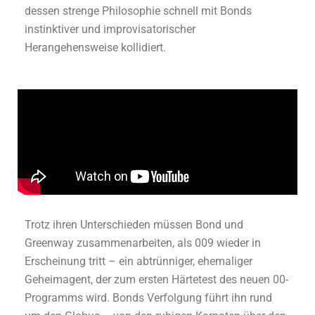
dessen strenge Philosophie schnell mit Bonds
instinktiver und improvisatorischer
Herangehensweise kollidiert.
Trotz ihren Unterschieden müssen Bond und
Greenway zusammenarbeiten, als 009 wieder in
Erscheinung tritt – ein abtrünniger, ehemaliger
Geheimagent, der zum ersten Härtetest des neuen 00-
Programms wird. Bonds Verfolgung führt ihn rund