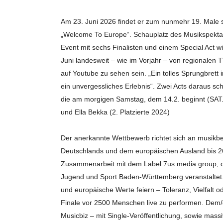
Am 23. Juni 2026 findet er zum nunmehr 19. Male s
„Welcome To Europe“. Schauplatz des Musikspektak
Event mit sechs Finalisten und einem Special Act 
Juni landesweit – wie im Vorjahr – von regionalen
auf Youtube zu sehen sein. „Ein tolles Sprungbrett 
ein unvergessliches Erlebnis“. Zwei Acts daraus scha
die am morgigen Samstag, dem 14.2. beginnt (SAT.
und Ella Bekka (2. Platzierte 2024)
Der anerkannte Wettbewerb richtet sich an musikb
Deutschlands und dem europäischen Ausland bis 26 J
Zusammenarbeit mit dem Label 7us media group, d
Jugend und Sport Baden-Württemberg veranstaltet.
und europäische Werte feiern – Toleranz, Vielfalt 
Finale vor 2500 Menschen live zu performen. Dem/de
Musicbiz – mit Single-Veröffentlichung, sowie mass