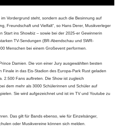
nt im Vordergrund steht, sondern auch die Besinnung auf
g, Freundschaft und Vielfalt“, so Hans Derer, Musikverleger
en Start ins Showbiz – sowie bei der 2025-er Gewinnerin
tenstarken TV-Sendungen (BR-Abendschau und SWR-
0 000 Menschen bei einem Großevent performen.
rince Damien. Die von einer Jury ausgewählten besten
 Finale in das Eis-Stadion des Europa-Park Rust geladen
a. 2.500 Fans auftreten. Die Show ist zugleich
bei dem mehr als 3000 Schülerinnen und Schüler auf
pielen. Sie wird aufgezeichnet und ist im TV und Youtube zu
en. Das gilt für Bands ebenso, wie für Einzelsänger,
chulen oder Musikvereine können sich melden.