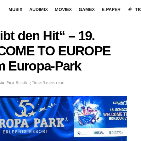
MUSIX
AUDIMIX
MOVIEX
GAMEX
E-PAPER
TI
bt den Hit“ – 19.
LCOME TO EUROPE
im Europa-Park
ix
,
Pop
Reading Time: 5 mins read