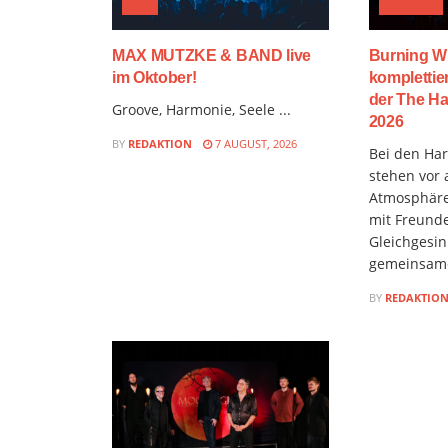
JAZZ
FESTIVAL
MAX MUTZKE & BAND live
Burning W
im Oktober!
komplettie
der The Ha
Groove, Harmonie, Seele ...
2026
BY
REDAKTION
7 AUGUST, 2026
Bei den Hard
stehen vor 
Atmosphäre
mit Freund
Gleichgesin
gemeinsame
BY
REDAKTIO