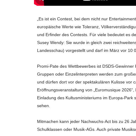
„Es ist ein Contest, bei dem nicht nur Entertainme
europäische Werte wie Toleranz, Völkerverständigun
und Erfinder des Contests. Für viele bedeutet es d
Susey Wendy: Sie wurde in gleich zwei reichwei
Landesschau) vorgestellt und darf im März vor 1
Promi-Pate des Wettbewerbes ist DSDS-Gewinner P
Gruppen oder Einzelinterpreten werden zum großen
und dürfen dort vor der spektakulären Kulisse vor c
Eröffnungsveranstaltung von „Euromusique 2026“, 
Einladung des Kultusministeriums im Europa-Park s
sehen.
Mitmachen kann jeder Nachwuchs-Act bis zu 26 Jahr
Schulklassen oder Musik-AGs. Auch private Musiks