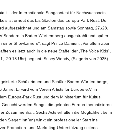
tatt – der Internationale Songcontest für Nachwuchsacts,
els ist erneut das Eis-Stadion des Europa-Park Rust. Der
wird aufgezeichnet und am Samstag sowie Sonntag, 27./28.
 TV-Sendern in Baden-Württemberg ausgestrahlt und später
in einer Showkarriere“, sagt Prince Damien. „Vor allem aber
fften es jetzt auch in die neue Staffel der „The Voice Kids“,
1; 20.15 Uhr) beginnt: Susey Wendy, (Siegerin von 2025)
egeisterte Schülerinnen und Schüler Baden-Württembergs,
ahre. Er wird vom Verein Artists for Europe e.V. in
em Europa-Park Rust und dem Ministerium für Kultus,
 Gesucht werden Songs, die gelebtes Europa thematisieren
oder Zusammenhalt. Sechs Acts erhalten die Möglichkeit beim
n Sieger*Inn(en) winkt ein professioneller Start ins
iver Promotion- und Marketing-Unterstützung seitens