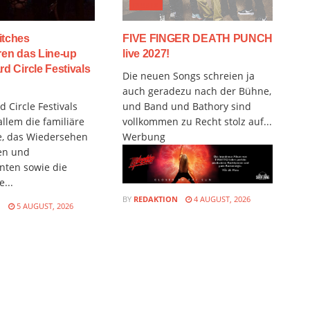
MUSIX
itches
FIVE FINGER DEATH PUNCH
ren das Line-up
live 2027!
rd Circle Festivals
Die neuen Songs schreien ja
auch geradezu nach der Bühne,
 Circle Festivals
und Band und Bathory sind
allem die familiäre
vollkommen zu Recht stolz auf...
, das Wiedersehen
Werbung
en und
nten sowie die
...
BY
REDAKTION
4 AUGUST, 2026
N
5 AUGUST, 2026