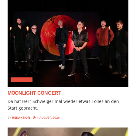
CLASSICAL
MOONLIGHT CONCERT
Da hat Herr Schweiger mal wieder etwas Tolles an den
Start gebracht.
BY
REDAKTION
4 AUGUST, 2026