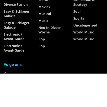
Diverse Fusion
Strategy
Moviex
Easy & Schlager
Soul
Musical
Galaxie
Sports
Musix
Easy & Schlager
Uncategorized
Galaxie
Neu In Dieser
Woche
World Music
Electronic /
Avant-Garde
Pop
World Music
Electronic /
Pop
Avant-Garde
Folge uns
Musix
- mit 300.000 Exemplaren monatlich, Deutschlands
auflagenstärkstes Entertainment Magazin.
Impressum /
Datenschutzerklärung