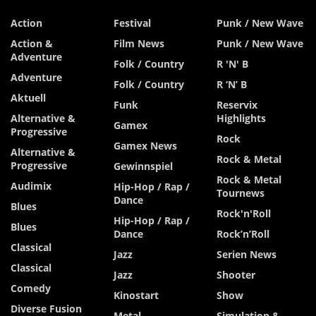
Action
Festival
Punk / New Wave
Action &
Film News
Punk / New Wave
Adventure
Folk / Country
R 'n' B
Adventure
Folk / Country
R ‘n’ B
Aktuell
Funk
Reservix
Alternative &
Highlights
Gamex
Progressive
Rock
Gamex News
Alternative &
Rock & Metal
Progressive
Gewinnspiel
Rock & Metal
Audimix
Hip-Hop / Rap /
Tournews
Dance
Blues
Rock'n'Roll
Hip-Hop / Rap /
Blues
Dance
Rock’n’Roll
Classical
Jazz
Serien News
Classical
Jazz
Shooter
Comedy
Kinostart
Show
Diverse Fusion
Metal
Simulation &