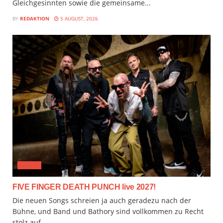
Gleichgesinnten sowie die gemeinsame...
BY
REDAKTION
5 AUGUST, 2026
MUSIX
FIVE FINGER DEATH PUNCH live 2027!
Die neuen Songs schreien ja auch geradezu nach der
Bühne, und Band und Bathory sind vollkommen zu Recht
stolz auf...