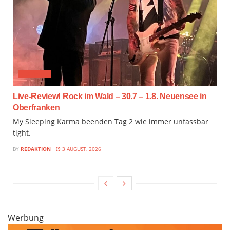
FESTIVAL
Live-Review! Rock im Wald – 30.7 – 1.8. Neuensee in
Oberfranken
My Sleeping Karma beenden Tag 2 wie immer unfassbar
tight.
BY
REDAKTION
3 AUGUST, 2026
Werbung