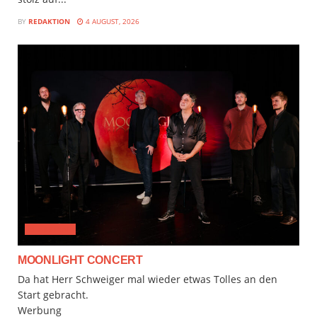
BY
REDAKTION
4 AUGUST, 2026
CLASSICAL
MOONLIGHT CONCERT
Da hat Herr Schweiger mal wieder etwas Tolles an den
Start gebracht.
Werbung