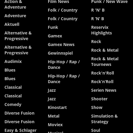
Action &
Film News
Punk / New Wave
Adventure
Folk / Country
R 'n' B
Adventure
Folk / Country
R ‘n’ B
Aktuell
Funk
Reservix
Alternative &
Highlights
Gamex
Progressive
Rock
Gamex News
Alternative &
Rock & Metal
Progressive
Gewinnspiel
Rock & Metal
Audimix
Hip-Hop / Rap /
Tournews
Dance
Blues
Rock'n'Roll
Hip-Hop / Rap /
Blues
Dance
Rock’n’Roll
Classical
Jazz
Serien News
Classical
Jazz
Shooter
Comedy
Kinostart
Show
Diverse Fusion
Metal
Simulation &
Diverse Fusion
Strategy
Moviex
Easy & Schlager
Soul