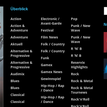
Überblick
Action
Electronic /
Pop
Avant-Garde
N
Action &
Punk / New
Adventure
Festival
Wave
Adventure
Film News
Punk / New
Wave
Aktuell
Folk / Country
R 'n' B
Alternative &
Folk / Country
Progressive
R ‘n’ B
Funk
Alternative &
Reservix
Gamex
Progressive
Highlights
Gamex News
Audimix
Rock
Gewinnspiel
Blues
Rock & Metal
Hip-Hop / Rap
Blues
Rock & Metal
/ Dance
Tournews
Classical
Hip-Hop / Rap
Rock'n'Roll
Classical
/ Dance
Rock’n’Roll