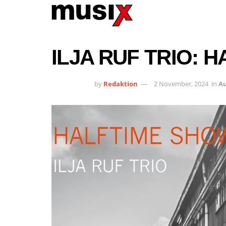
ILJA RUF TRIO: 
by
Redaktion
2 November, 2024
in
A