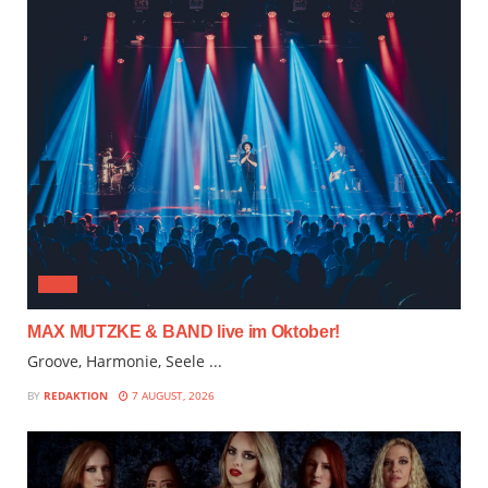
JAZZ
MAX MUTZKE & BAND live im Oktober!
Groove, Harmonie, Seele ...
BY
REDAKTION
7 AUGUST, 2026