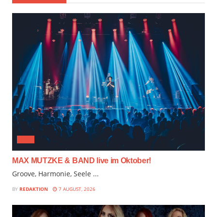
JAZZ
MAX MUTZKE & BAND live im Oktober!
Groove, Harmonie, Seele ...
BY
REDAKTION
7 AUGUST, 2026