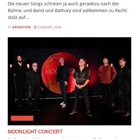
Die neuen Songs schreien ja auch geradezu nach der
Bühne, und Band und Bathory sind vollkommen zu Recht
stolz auf...
BY
REDAKTION
4 AUGUST, 2026
CLASSICAL
MOONLIGHT CONCERT