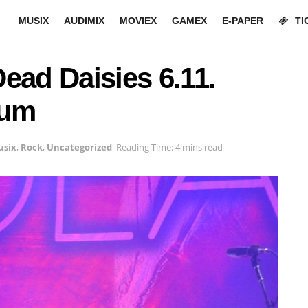
MUSIX
AUDIMIX
MOVIEX
GAMEX
E-PAPER
TI
ead Daisies 6.11.
kum
usix
,
Rock
,
Uncategorized
Reading Time: 4 mins read