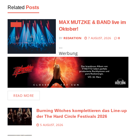
Related
Posts
MAX MUTZKE & BAND live im
JAZZ
Oktober!
BY
REDAKTION
7 AUGUST, 2026
0
...
Werbung
READ MORE
Burning Witches komplettieren das Line-up
der The Hard Circle Festivals 2026
5 AUGUST, 2026