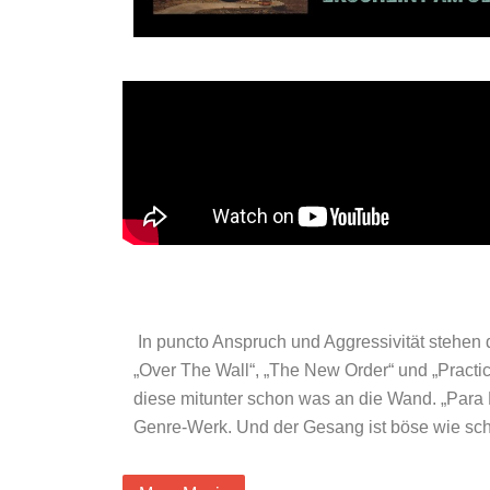
In puncto Anspruch und Aggressivität stehen d
„Over The Wall“, „The New Order“ und „Practi
diese mitunter schon was an die Wand. „Para 
Genre-Werk. Und der Gesang ist böse wie sch