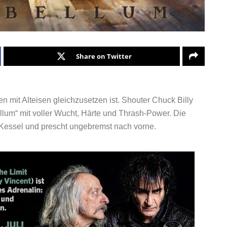
Share on Twitter
n mit Alteisen gleichzusetzen ist. Shouter Chuck Billy
lum“ mit voller Wucht, Härte und Thrash-Power. Die
 Kessel und prescht ungebremst nach vorne.