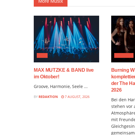
More Musix
JAZZ
FESTIVAL
MAX MUTZKE & BAND live
Burning W
im Oktober!
komplettie
der The Ha
Groove, Harmonie, Seele ...
2026
BY
REDAKTION
7 AUGUST, 2026
Bei den Hard
stehen vor 
Atmosphäre
mit Freund
Gleichgesin
gemeinsame