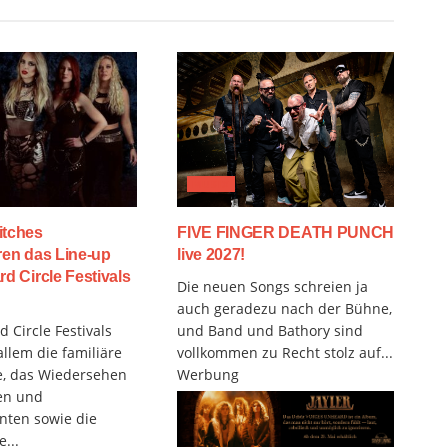
MUSIX
itches
FIVE FINGER DEATH PUNCH
ren das Line-up
live 2027!
rd Circle Festivals
Die neuen Songs schreien ja
auch geradezu nach der Bühne,
 Circle Festivals
und Band und Bathory sind
allem die familiäre
vollkommen zu Recht stolz auf...
, das Wiedersehen
Werbung
en und
nten sowie die
...