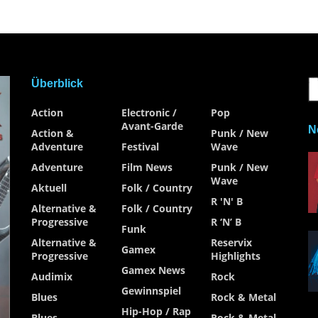
Überblick
Action
Electronic /
Pop
Avant-Garde
N
Action &
Punk / New
Adventure
Festival
Wave
Adventure
Film News
Punk / New
Wave
Aktuell
Folk / Country
R 'n' B
Alternative &
Folk / Country
Progressive
R ‘n’ B
Funk
Alternative &
Reservix
Gamex
Progressive
Highlights
Gamex News
Audimix
Rock
Gewinnspiel
Blues
Rock & Metal
Hip-Hop / Rap
Blues
Rock & Metal