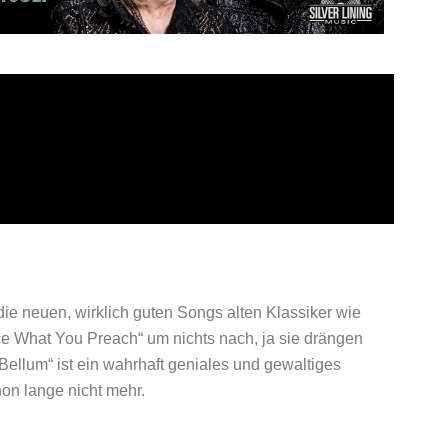
ie neuen, wirklich guten Songs alten Klassiker wie
ce What You Preach“ um nichts nach, ja sie drängen
Bellum“ ist ein wahrhaft geniales und gewaltiges
on lange nicht mehr.