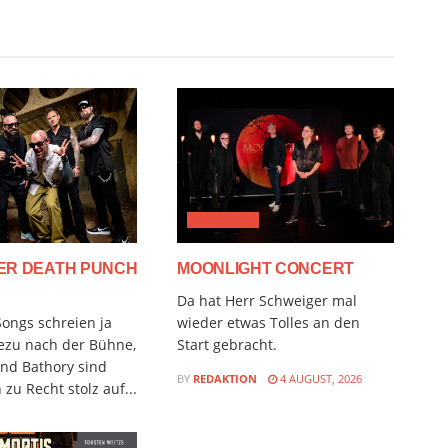
CLASSICAL
GER DEATH PUNCH
MOONLIGHT CONCERT
Da hat Herr Schweiger mal
ongs schreien ja
wieder etwas Tolles an den
ezu nach der Bühne,
Start gebracht.
nd Bathory sind
BY
REDAKTION
4 AUGUST, 2026
zu Recht stolz auf...