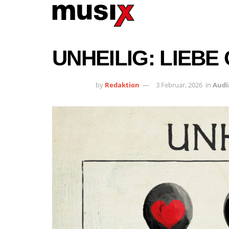
UNHEILIG: LIEB
by
Redaktion
3 Februar, 2026
in
Audi