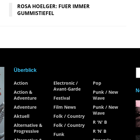
ROSA HOELGER: FUER IMMER
GUMMISTIEFEL
Überblick
Action
Electronic /
Pop
Avant-Garde
N
Action &
Punk / New
Adventure
Festival
Wave
Adventure
Film News
Punk / New
Wave
Aktuell
Folk / Country
R 'n' B
Alternative &
Folk / Country
Progressive
R ‘n’ B
Funk