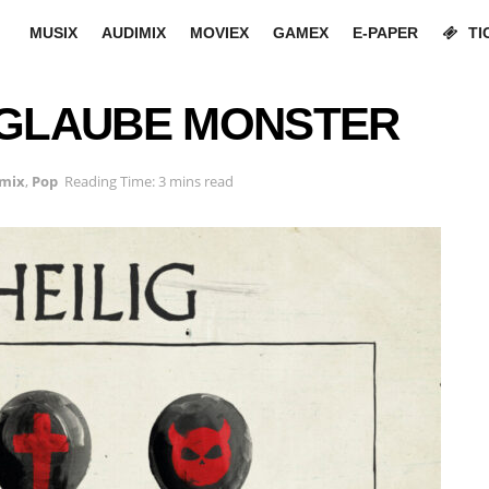
MUSIX
AUDIMIX
MOVIEX
GAMEX
E-PAPER
TI
E GLAUBE MONSTER
mix
,
Pop
Reading Time: 3 mins read