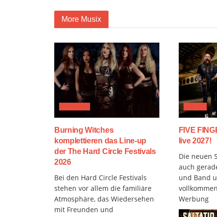
More Musix
FESTIVAL
MUSIX
Burning Witches
FIVE FIN
komplettieren das Line-up
live 2027!
der The Hard Circle Festivals
Die neuen S
2026
auch gerad
Bei den Hard Circle Festivals
und Band u
stehen vor allem die familiäre
vollkommen 
Atmosphäre, das Wiedersehen
Werbung
mit Freunden und